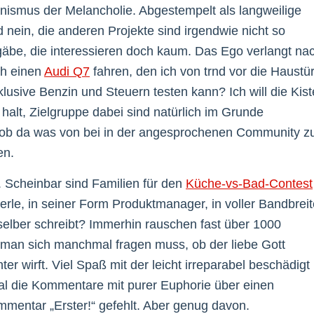
nismus der Melancholie. Abgestempelt als langweilige
ein, die anderen Projekte sind irgendwie nicht so
gäbe, die interessieren doch kaum. Das Ego verlangt na
ch einen
Audi Q7
fahren, den ich von trnd vor die Haustü
klusive Benzin und Steuern testen kann? Ich will die Kist
halt, Zielgruppe dabei sind natürlich im Grunde
ob da was von bei in der angesprochenen Community z
en.
. Scheinbar sind Familien für den
Küche-vs-Bad-Contest
merle, in seiner Form Produktmanager, in voller Bandbrei
 selber schreibt? Immerhin rauschen fast über 1000
man sich manchmal fragen muss, ob der liebe Gott
r wirft. Viel Spaß mit der leicht irreparabel beschädigt
nal die Kommentare mit purer Euphorie über einen
mentar „Erster!“ gefehlt. Aber genug davon.