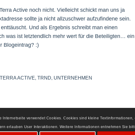
 Terra Active noch nicht. Vielleicht schickt man uns ja
adresse sollte ja nicht allzuschwer aufzufindene sein.
enttäuscht. Und als Ergebnis schreibt man einen
was ist letztendlich mehr wert für die Beteiligten… ein
r Blogeintrag? :)
TERRA ACTIVE
,
TRND
,
UNTERNEHMEN
se Internetseite verwendet Cookies. Cookies sind kleine Textinformationen
dern erlauben User Interaktionen. Weitere Informationen entnehmen Sie bi