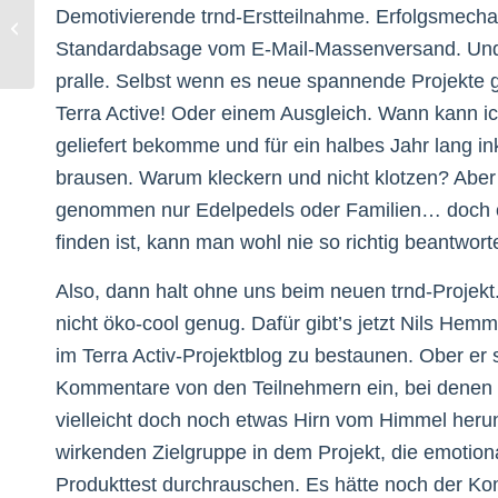
Demotivierende trnd-Erstteilnahme. Erfolgsmecha
Radio ist schon geil!
Standardabsage vom E-Mail-Massenversand. Und n
pralle. Selbst wenn es neue spannende Projekte 
Terra Active! Oder einem Ausgleich. Wann kann i
geliefert bekomme und für ein halbes Jahr lang in
brausen. Warum kleckern und nicht klotzen? Aber 
genommen nur Edelpedels oder Familien… doch 
finden ist, kann man wohl nie so richtig beantwort
Also, dann halt ohne uns beim neuen trnd-Projekt
nicht öko-cool genug. Dafür gibt’s jetzt Nils Hem
im Terra Activ-Projektblog zu bestaunen. Ober er
Kommentare von den Teilnehmern ein, bei denen 
vielleicht doch noch etwas Hirn vom Himmel herunte
wirkenden Zielgruppe in dem Projekt, die emotio
Produkttest durchrauschen. Es hätte noch der Kom