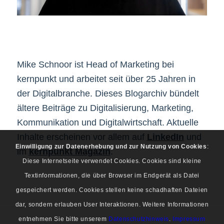
Mike Schnoor ist Head of Marketing bei
kernpunkt und arbeitet seit über 25 Jahren in
der Digitalbranche. Dieses Blogarchiv bündelt
ältere Beiträge zu Digitalisierung, Marketing,
Kommunikation und Digitalwirtschaft. Aktuelle
Inhalte erscheinen vor allem auf
LinkedIn
und
Einwilligung zur Datenerhebung und zur Nutzung von Cookies
:
im
kernpunkt Magazin
.
Diese Internetseite verwendet Cookies. Cookies sind kleine
Textinformationen, die über Browser im Endgerät als Datei
gespeichert werden. Cookies stellen keine schadhaften Dateien
dar, sondern erlauben User Interaktionen. Weitere Informationen
entnehmen Sie bitte unserem
Datenschutzhinweis
.
Impressum