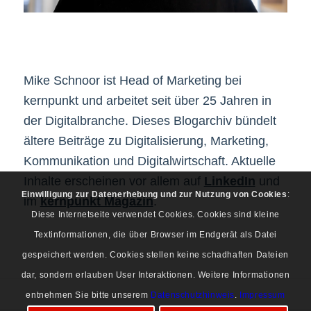
Mike Schnoor ist Head of Marketing bei
kernpunkt und arbeitet seit über 25 Jahren in
der Digitalbranche. Dieses Blogarchiv bündelt
ältere Beiträge zu Digitalisierung, Marketing,
Kommunikation und Digitalwirtschaft. Aktuelle
Inhalte erscheinen vor allem auf
LinkedIn
und
Einwilligung zur Datenerhebung und zur Nutzung von Cookies
:
im
kernpunkt Magazin
.
Diese Internetseite verwendet Cookies. Cookies sind kleine
Textinformationen, die über Browser im Endgerät als Datei
gespeichert werden. Cookies stellen keine schadhaften Dateien
dar, sondern erlauben User Interaktionen. Weitere Informationen
entnehmen Sie bitte unserem
Datenschutzhinweis
.
Impressum