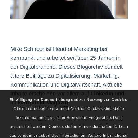
Mike Schnoor ist Head of Marketing bei
kernpunkt und arbeitet seit über 25 Jahren in
der Digitalbranche. Dieses Blogarchiv bündelt
ältere Beiträge zu Digitalisierung, Marketing,
Kommunikation und Digitalwirtschaft. Aktuelle
Inhalte erscheinen vor allem auf
LinkedIn
und
Einwilligung zur Datenerhebung und zur Nutzung von Cookies
:
im
kernpunkt Magazin
.
Diese Internetseite verwendet Cookies. Cookies sind kleine
Textinformationen, die über Browser im Endgerät als Datei
gespeichert werden. Cookies stellen keine schadhaften Dateien
dar, sondern erlauben User Interaktionen. Weitere Informationen