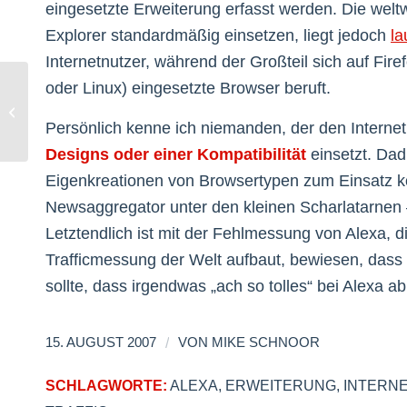
eingesetzte Erweiterung erfasst werden. Die weltwe
Explorer standardmäßig einsetzen, liegt jedoch
la
Internetnutzer, während der Großteil sich auf Fi
oder Linux) eingesetzte Browser beruft.
Don Alphonso im Interview
Persönlich kenne ich niemanden, der den Interne
Designs oder einer Kompatibilität
einsetzt. Dad
Eigenkreationen von Browsertypen zum Einsatz ko
Newsaggregator unter den kleinen Scharlatarnen –
Letztendlich ist mit der Fehlmessung von Alexa, 
Trafficmessung der Welt aufbaut, bewiesen, das
sollte, dass irgendwas „ach so tolles“ bei Alexa a
/
15. AUGUST 2007
VON
MIKE SCHNOOR
SCHLAGWORTE:
ALEXA
,
ERWEITERUNG
,
INTERN