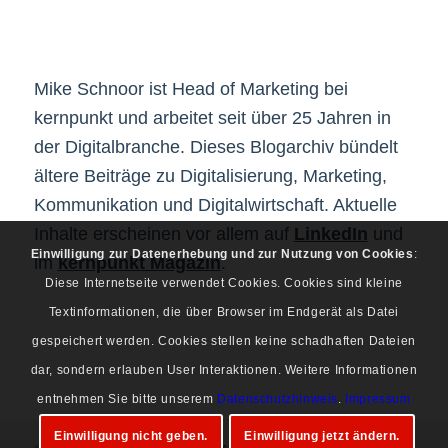
Mike Schnoor ist Head of Marketing bei
kernpunkt und arbeitet seit über 25 Jahren in
der Digitalbranche. Dieses Blogarchiv bündelt
ältere Beiträge zu Digitalisierung, Marketing,
Kommunikation und Digitalwirtschaft. Aktuelle
Inhalte erscheinen vor allem auf
LinkedIn
und
Einwilligung zur Datenerhebung und zur Nutzung von Cookies
:
im
kernpunkt Magazin
.
Diese Internetseite verwendet Cookies. Cookies sind kleine
Textinformationen, die über Browser im Endgerät als Datei
gespeichert werden. Cookies stellen keine schadhaften Dateien
dar, sondern erlauben User Interaktionen. Weitere Informationen
entnehmen Sie bitte unserem
Datenschutzhinweis
.
Impressum
Einwilligung nicht geben.
Einwilligung jetzt ändern.