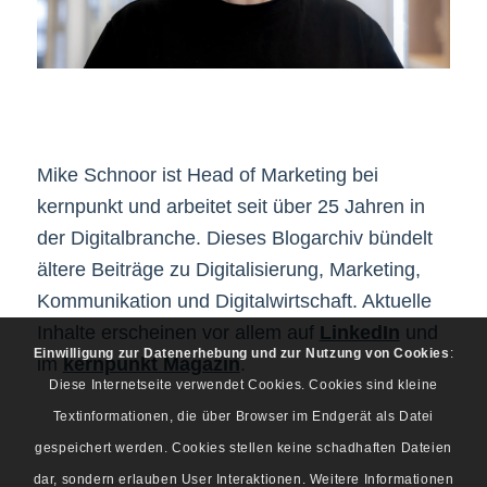
Mike Schnoor ist Head of Marketing bei
kernpunkt und arbeitet seit über 25 Jahren in
der Digitalbranche. Dieses Blogarchiv bündelt
ältere Beiträge zu Digitalisierung, Marketing,
Kommunikation und Digitalwirtschaft. Aktuelle
Inhalte erscheinen vor allem auf
LinkedIn
und
Einwilligung zur Datenerhebung und zur Nutzung von Cookies
:
im
kernpunkt Magazin
.
Diese Internetseite verwendet Cookies. Cookies sind kleine
Textinformationen, die über Browser im Endgerät als Datei
gespeichert werden. Cookies stellen keine schadhaften Dateien
dar, sondern erlauben User Interaktionen. Weitere Informationen