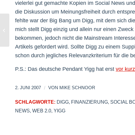
vielerlei gut gemachte Kopien im Social News un
die Diskussion um Meinungsfreiheit durch ents
fehlte war der Big Bang um Digg, mit dem sich d
Copyskandal: Deutschland vs.
mich stellt Digg einzig und allein nur einen Zweck
Frankreich
bekommen, jedoch nicht die Mainstream Interess
Artikels gefordert wird. Sollte Digg zu einem Sup
schon durch jegliches Relevanzkriterium für die 
P.S.: Das deutsche Pendant Yigg hat erst
vor kur
/
2. JUNI 2007
VON
MIKE SCHNOOR
SCHLAGWORTE:
DIGG
,
FINANZIERUNG
,
SOCIAL B
NEWS
,
WEB 2.0
,
YIGG