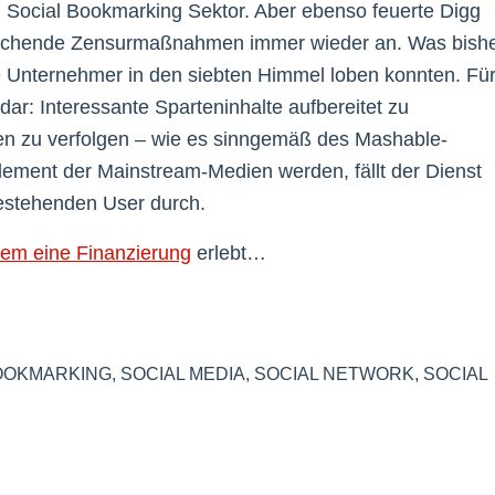
d Social Bookmarking Sektor. Aber ebenso feuerte Digg
prechende Zensurmaßnahmen immer wieder an. Was bish
ie Unternehmer in den siebten Himmel loben konnten. Fü
 dar: Interessante Sparteninhalte aufbereitet zu
en zu verfolgen – wie es sinngemäß des Mashable-
plement der Mainstream-Medien werden, fällt der Dienst
bestehenden User durch.
zem eine Finanzierung
erlebt…
OOKMARKING
,
SOCIAL MEDIA
,
SOCIAL NETWORK
,
SOCIAL