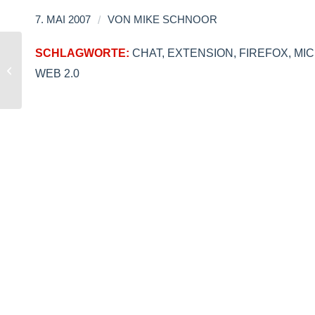
/
7. MAI 2007
VON
MIKE SCHNOOR
SCHLAGWORTE:
CHAT
,
EXTENSION
,
FIREFOX
,
MI
Löschkommando für Feedburner-
WEB 2.0
Feeds