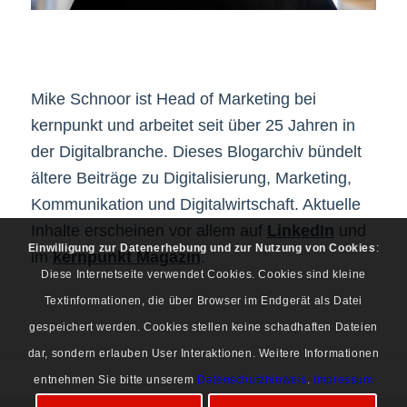
Mike Schnoor ist Head of Marketing bei
kernpunkt und arbeitet seit über 25 Jahren in
der Digitalbranche. Dieses Blogarchiv bündelt
ältere Beiträge zu Digitalisierung, Marketing,
Kommunikation und Digitalwirtschaft. Aktuelle
Inhalte erscheinen vor allem auf
LinkedIn
und
Einwilligung zur Datenerhebung und zur Nutzung von Cookies
:
im
kernpunkt Magazin
.
Diese Internetseite verwendet Cookies. Cookies sind kleine
Textinformationen, die über Browser im Endgerät als Datei
gespeichert werden. Cookies stellen keine schadhaften Dateien
dar, sondern erlauben User Interaktionen. Weitere Informationen
entnehmen Sie bitte unserem
Datenschutzhinweis
.
Impressum