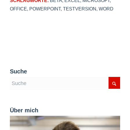
SCHLAGWORTE:
BETA
,
EXCEL
,
MICROSOFT
,
OFFICE
,
POWERPOINT
,
TESTVERSION
,
WORD
Suche
Über mich