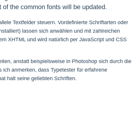
st of the common fonts will be updated.
lele Textfelder steuern. Vordefinierte Schriftarten oder
talliert) lassen sich anwählen und mit zahlreichen
lem XHTML und wird natürlich per JavaScript und CSS
eiten, anstatt beispielsweise in Photoshop sich durch die
s ich anmerken, dass Typetester für erfahrene
t halt seine geliebten Schriften.