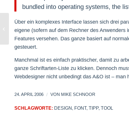
bundled into operating systems, the li
Über ein komplexes Interface lassen sich drei paral
Tag Cloud mit Ultimate Tag Warrior
eigene (sofern auf dem Rechner des Anwenders ins
Features versehen. Das ganze basiert auf norma
gesteuert.
Manchmal ist es einfach praktischer, damit zu arb
ganze Schriftarten-Liste zu klicken. Dennoch mus
Webdesigner nicht unbedingt das A&O ist – man ha
/
24. APRIL 2006
VON
MIKE SCHNOOR
SCHLAGWORTE:
DESIGN
,
FONT
,
TIPP
,
TOOL