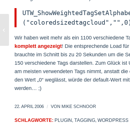
UTW_ShowWeightedTagSetAlphab
("coloredsizedtagcloud","",0
Technorati Anmorsen
Wir haben weit mehr als ein 1100 verschiedene T
komplett angezeigt
! Die entsprechende Load für
brauchte im Schnitt bis zu 20 Sekunden um die Sei
150 verschiedene Tags darstellen. Zum Glück ist U
am meisten verwendeten Tags nimmt, anstatt die 
den Wert „0“ weglässt, würde der default-Wert mi
werden… ;)
/
22. APRIL 2006
VON
MIKE SCHNOOR
SCHLAGWORTE:
PLUGIN
,
TAGGING
,
WORDPRESS