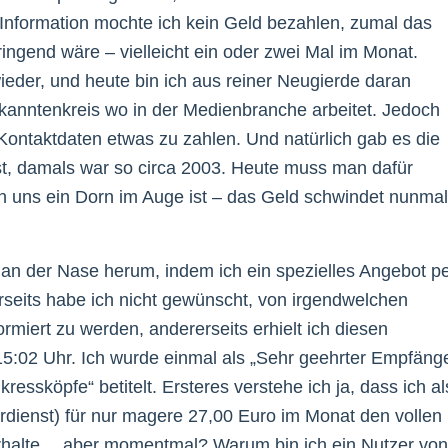
n Information mochte ich kein Geld bezahlen, zumal das
ingend wäre – vielleicht ein oder zwei Mal im Monat.
ieder, und heute bin ich aus reiner Neugierde daran
kanntenkreis wo in der Medienbranche arbeitet. Jedoch
 Kontaktdaten etwas zu zahlen. Und natürlich gab es die
, damals war so circa 2003. Heute muss man dafür
on uns ein Dorn im Auge ist – das Geld schwindet nunmal
an der Nase herum, indem ich ein spezielles Angebot p
seits habe ich nicht gewünscht, von irgendwelchen
rmiert zu werden, andererseits erhielt ich diesen
15:02 Uhr. Ich wurde einmal als „Sehr geehrter Empfäng
essköpfe“ betitelt. Ersteres verstehe ich ja, dass ich al
dienst) für nur magere 27,00 Euro im Monat den vollen
erhalte… aber momentmal? Warum bin ich ein Nutzer von