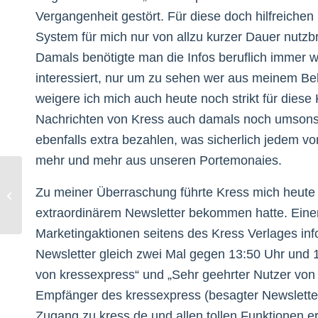
Vergangenheit gestört. Für diese doch hilfreiche
System für mich nur von allzu kurzer Dauer nutzbr
Damals benötigte man die Infos beruflich immer w
interessiert, nur um zu sehen wer aus meinem Be
weigere ich mich auch heute noch strikt für diese
Nachrichten von Kress auch damals noch umsonst
ebenfalls extra bezahlen, was sicherlich jedem v
mehr und mehr aus unseren Portemonaies.
Zu meiner Überraschung führte Kress mich heute 
The Kyoto Protocol
extraordinärem Newsletter bekommen hatte. Einer
Marketingaktionen seitens des Kress Verlages info
Newsletter gleich zwei Mal gegen 13:50 Uhr und 
von kressexpress“ und „Sehr geehrter Nutzer von kr
Empfänger des kressexpress (besagter Newsletter
Zugang zu kress.de und allen tollen Funktionen 