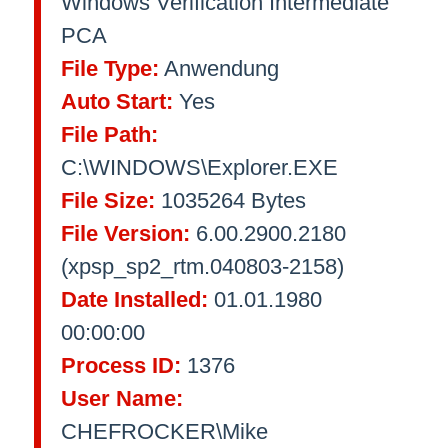
Windows Verification Intermediate
PCA
File Type:
Anwendung
Auto Start:
Yes
File Path:
C:\WINDOWS\Explorer.EXE
File Size:
1035264 Bytes
File Version:
6.00.2900.2180
(xpsp_sp2_rtm.040803-2158)
Date Installed:
01.01.1980
00:00:00
Process ID:
1376
User Name:
CHEFROCKER\Mike