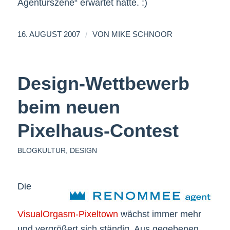
Agenturszene“ erwartet hatte. :)
/
16. AUGUST 2007
VON
MIKE SCHNOOR
Design-Wettbewerb
beim neuen
Pixelhaus-Contest
BLOGKULTUR
,
DESIGN
Die
VisualOrgasm-Pixeltown
wächst immer mehr
und vergrößert sich ständig. Aus gegebenen