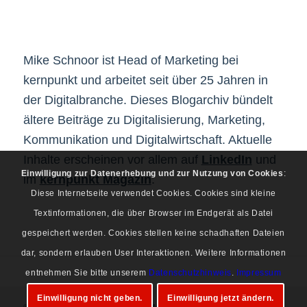
Mike Schnoor ist Head of Marketing bei
kernpunkt und arbeitet seit über 25 Jahren in
der Digitalbranche. Dieses Blogarchiv bündelt
ältere Beiträge zu Digitalisierung, Marketing,
Kommunikation und Digitalwirtschaft. Aktuelle
Inhalte erscheinen vor allem auf
LinkedIn
und
Einwilligung zur Datenerhebung und zur Nutzung von Cookies
:
im
kernpunkt Magazin
.
Diese Internetseite verwendet Cookies. Cookies sind kleine
Textinformationen, die über Browser im Endgerät als Datei
gespeichert werden. Cookies stellen keine schadhaften Dateien
dar, sondern erlauben User Interaktionen. Weitere Informationen
entnehmen Sie bitte unserem
Datenschutzhinweis
.
Impressum
Einwilligung nicht geben.
Einwilligung jetzt ändern.
© Copyright 1997-2026 Mike Schnoor. Alle Rechte vorbehalten.