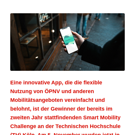
Eine innovative App, die die flexible
Nutzung von ÖPNV und anderen
Mobilitätsangeboten vereinfacht und
belohnt, ist der Gewinner der bereits im
zweiten Jahr stattfindenden Smart Mobility
Challenge an der Technischen Hochschule
(TH) Köln. Am 5. November wurden jetzt in