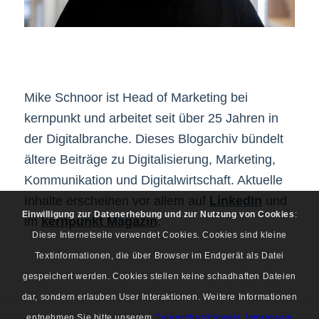
Mike Schnoor ist Head of Marketing bei
kernpunkt und arbeitet seit über 25 Jahren in
der Digitalbranche. Dieses Blogarchiv bündelt
ältere Beiträge zu Digitalisierung, Marketing,
Kommunikation und Digitalwirtschaft. Aktuelle
Inhalte erscheinen vor allem auf
LinkedIn
und
Einwilligung zur Datenerhebung und zur Nutzung von Cookies
:
im
kernpunkt Magazin
.
Diese Internetseite verwendet Cookies. Cookies sind kleine
Textinformationen, die über Browser im Endgerät als Datei
gespeichert werden. Cookies stellen keine schadhaften Dateien
dar, sondern erlauben User Interaktionen. Weitere Informationen
entnehmen Sie bitte unserem
Datenschutzhinweis
.
Impressum