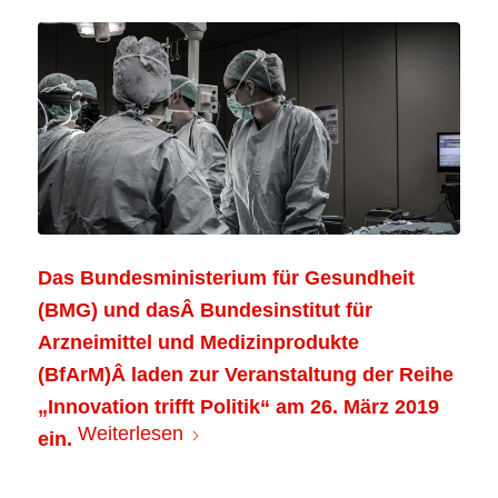
Das Bundesministerium für Gesundheit
(BMG) und dasÂ Bundesinstitut für
Arzneimittel und Medizinprodukte
(BfArM)Â
laden zur Veranstaltung der Reihe
„Innovation trifft Politik“ am 26. März 2019
Weiterlesen
ein.