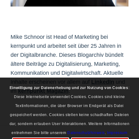
Mike Schnoor ist Head of Marketing bei
kernpunkt und arbeitet seit über 25 Jahren in
der Digitalbranche. Dieses Blogarchiv bündelt
ältere Beiträge zu Digitalisierung, Marketing,
Kommunikation und Digitalwirtschaft. Aktuelle
Inhalte erscheinen vor allem auf
LinkedIn
und
Einwilligung zur Datenerhebung und zur Nutzung von Cookies
:
im
kernpunkt Magazin
.
Diese Internetseite verwendet Cookies. Cookies sind kleine
Textinformationen, die über Browser im Endgerät als Datei
gespeichert werden. Cookies stellen keine schadhaften Dateien
dar, sondern erlauben User Interaktionen. Weitere Informationen
entnehmen Sie bitte unserem
Datenschutzhinweis
.
Impressum