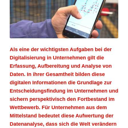
Als eine der wichtigsten Aufgaben bei der
Digitalisierung in Unternehmen gilt die
Erfassung, Aufbereitung und Analyse von
Daten. In ihrer Gesamtheit bilden diese
digitalen Informationen die Grundlage zur
Entscheidungsfindung im Unternehmen und
sichern perspektivisch den Fortbestand im
Wettbewerb. Für Unternehmen aus dem
Mittelstand bedeutet diese Aufwertung der
Datenanalyse, dass sich die Welt verändern