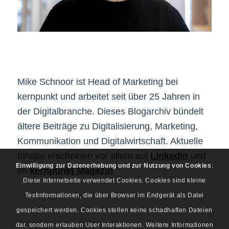
Mike Schnoor ist Head of Marketing bei
kernpunkt und arbeitet seit über 25 Jahren in
der Digitalbranche. Dieses Blogarchiv bündelt
ältere Beiträge zu Digitalisierung, Marketing,
Kommunikation und Digitalwirtschaft. Aktuelle
Inhalte erscheinen vor allem auf
LinkedIn
und
Einwilligung zur Datenerhebung und zur Nutzung von Cookies
:
im
kernpunkt Magazin
.
Diese Internetseite verwendet Cookies. Cookies sind kleine
Textinformationen, die über Browser im Endgerät als Datei
gespeichert werden. Cookies stellen keine schadhaften Dateien
dar, sondern erlauben User Interaktionen. Weitere Informationen