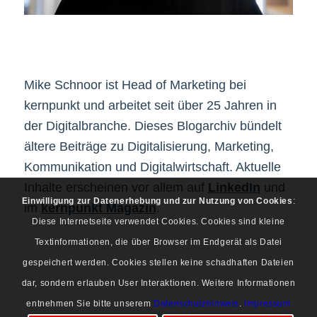
Mike Schnoor ist Head of Marketing bei
kernpunkt und arbeitet seit über 25 Jahren in
der Digitalbranche. Dieses Blogarchiv bündelt
ältere Beiträge zu Digitalisierung, Marketing,
Kommunikation und Digitalwirtschaft. Aktuelle
Inhalte erscheinen vor allem auf
LinkedIn
und
Einwilligung zur Datenerhebung und zur Nutzung von Cookies
:
im
kernpunkt Magazin
.
Diese Internetseite verwendet Cookies. Cookies sind kleine
Textinformationen, die über Browser im Endgerät als Datei
gespeichert werden. Cookies stellen keine schadhaften Dateien
dar, sondern erlauben User Interaktionen. Weitere Informationen
entnehmen Sie bitte unserem
Datenschutzhinweis
.
Impressum