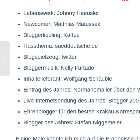
Lebenswerk: Johnny Haeusler
Newcomer: Matthias Matussek
Bloggerliebling: Kaffee
Hassthema: sueddeutsche.de
Blogspielzeug: twitter
Video-Tutorial: Was ist ein Blog?
Bloggermusik: Nelly Furtado
Inhaltelieferant: Wolfgang Schäuble
Eintrag des Jahres: Normanemailer über den
Live-Internetsendung des Jahres: Blogger 200
Ehrenblogger für den besten Krakau-Korrespo
Blogger des Jahres: Stefan Niggemeier
Einige Male konnte ich mich auf die Ergebnisse n