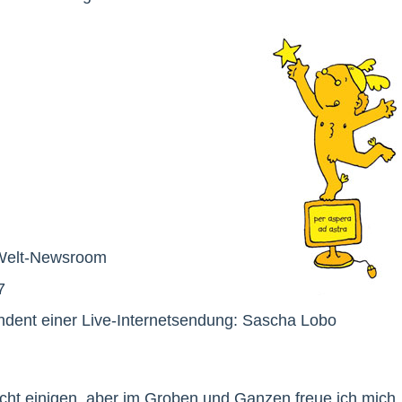
 Welt-Newsroom
7
ndent einer Live-Internetsendung: Sascha Lobo
icht einigen, aber im Groben und Ganzen freue ich mich