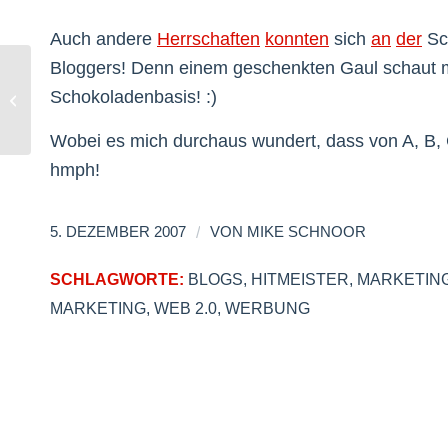
Auch andere
Herrschaften
konnten
sich
an
der
Sc
Bloggers! Denn einem geschenkten Gaul schaut ma
Schokoladenbasis! :)
Vollsperrung auf der Internetautobahn
Wobei es mich durchaus wundert, dass von A, B,
hmph!
/
5. DEZEMBER 2007
VON
MIKE SCHNOOR
SCHLAGWORTE:
BLOGS
,
HITMEISTER
,
MARKETIN
MARKETING
,
WEB 2.0
,
WERBUNG