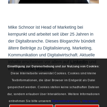
Mike Schnoor ist Head of Marketing bei
kernpunkt und arbeitet seit über 25 Jahren in
der Digitalbranche. Dieses Blogarchiv bündelt
ältere Beiträge zu Digitalisierung, Marketing,
Kommunikation und Digitalwirtschaft. Aktuelle
Inhalte erscheinen vor allem auf
LinkedIn
und
Einwilligung zur Datenerhebung und zur Nutzung von Cookies
:
im
kernpunkt Magazin
.
Diese Internetseite verwendet Cookies. Cookies sind kleine
Textinformationen, die über Browser im Endgerät als Datei
gespeichert werden. Cookies stellen keine schadhaften Dateien
dar, sondern erlauben User Interaktionen. Weitere Informationen
entnehmen Sie bitte unserem
Datenschutzhinweis
.
Impressum