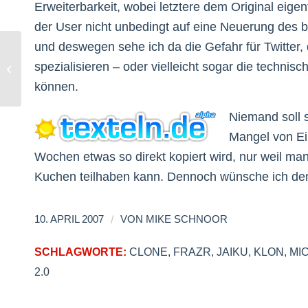
Erweiterbarkeit, wobei letztere dem Original eig
der User nicht unbedingt auf eine Neuerung des b
und deswegen sehe ich da die Gefahr für Twitter,
spezialisieren – oder vielleicht sogar die technis
Pokerdownload?!
können.
Niemand soll 
Mangel von Ein
Wochen etwas so direkt kopiert wird, nur weil m
Kuchen teilhaben kann. Dennoch wünsche ich den 
/
10. APRIL 2007
VON
MIKE SCHNOOR
SCHLAGWORTE:
CLONE
,
FRAZR
,
JAIKU
,
KLON
,
MI
2.0