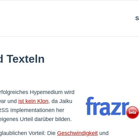
S
d Texteln
rfolgreiches Hypemedium wird
 war und
ist kein Klon
, da Jaiku
n RSS Implementationen her
igenes Urteil darüber bilden.
glaublichen Vorteil: Die
Geschwindigkeit
und