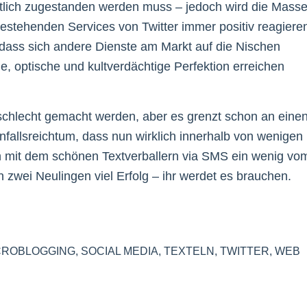
entlich zugestanden werden muss – jedoch wird die Mass
estehenden Services von Twitter immer positiv reagiere
 dass sich andere Dienste am Markt auf die Nischen
che, optische und kultverdächtige Perfektion erreichen
schlecht gemacht werden, aber es grenzt schon an eine
fallsreichtum, dass nun wirklich innerhalb von wenigen
an mit dem schönen Textverballern via SMS ein wenig vo
zwei Neulingen viel Erfolg – ihr werdet es brauchen.
CROBLOGGING
,
SOCIAL MEDIA
,
TEXTELN
,
TWITTER
,
WEB