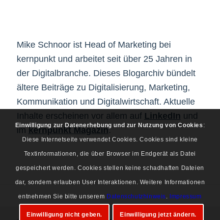
Mike Schnoor ist Head of Marketing bei
kernpunkt und arbeitet seit über 25 Jahren in
der Digitalbranche. Dieses Blogarchiv bündelt
ältere Beiträge zu Digitalisierung, Marketing,
Kommunikation und Digitalwirtschaft. Aktuelle
Inhalte erscheinen vor allem auf
LinkedIn
und
Einwilligung zur Datenerhebung und zur Nutzung von Cookies
:
im
kernpunkt Magazin
.
Diese Internetseite verwendet Cookies. Cookies sind kleine
Textinformationen, die über Browser im Endgerät als Datei
gespeichert werden. Cookies stellen keine schadhaften Dateien
dar, sondern erlauben User Interaktionen. Weitere Informationen
entnehmen Sie bitte unserem
Datenschutzhinweis
.
Impressum
Einwilligung nicht geben.
Einwilligung jetzt ändern.