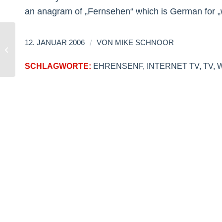
an anagram of „Fernsehen“ which is German for „
/
12. JANUAR 2006
VON
MIKE SCHNOOR
Spam im Fernsehen
SCHLAGWORTE:
EHRENSENF
,
INTERNET TV
,
TV
,