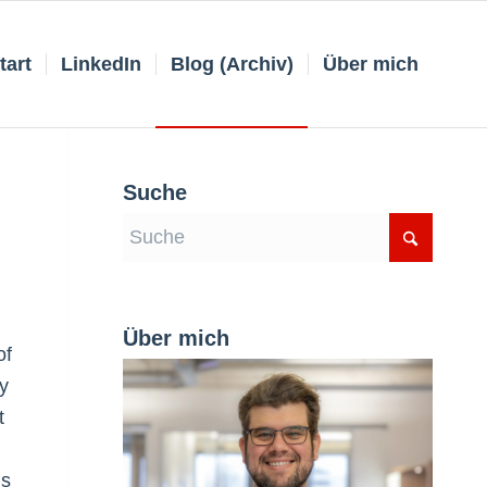
tart
LinkedIn
Blog (Archiv)
Über mich
Suche
Über mich
of
y
t
is