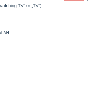
watching TV“ or „TV“)
WLAN