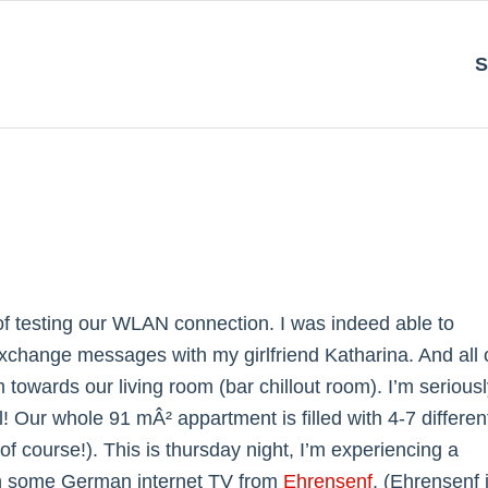
S
f testing our WLAN connection. I was indeed able to
xchange messages with my girlfriend Katharina. And all 
wards our living room (bar chillout room). I’m seriousl
 Our whole 91 mÂ² appartment is filled with 4-7 differen
 course!). This is thursday night, I’m experiencing a
tch some German internet TV from
Ehrensenf
. (Ehrensenf 