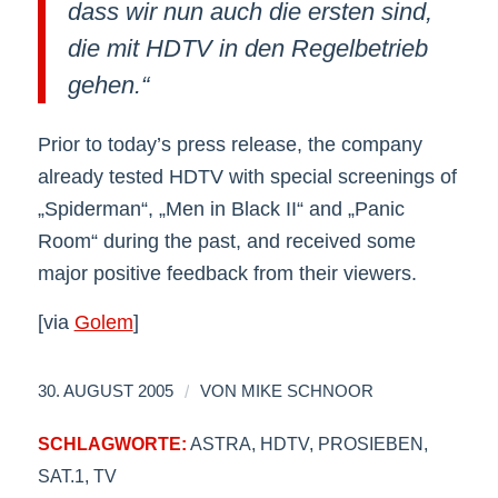
dass wir nun auch die ersten sind,
die mit HDTV in den Regelbetrieb
gehen.“
Prior to today’s press release, the company
already tested HDTV with special screenings of
„Spiderman“, „Men in Black II“ and „Panic
Room“ during the past, and received some
major positive feedback from their viewers.
[via
Golem
]
/
30. AUGUST 2005
VON
MIKE SCHNOOR
SCHLAGWORTE:
ASTRA
,
HDTV
,
PROSIEBEN
,
SAT.1
,
TV