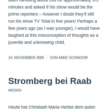
been rambling about this for approximately 3-5
minutes and asked if his show would be the
prime reporters – however I doubt they’ll still
run his show TV Total in five years! Perhaps a
few years ago (as I was younger), I would have
laughed at this misconception of thoughts as a
juvenile and unknowing child.
/
14. NOVEMBER 2005
VON
MIKE SCHNOOR
Stromberg bei Raab
MEDIEN
Heute hat Christoph Maria Herbst dem guten