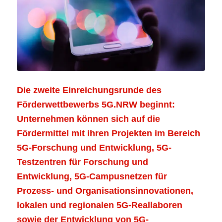
Die zweite Einreichungsrunde des
Förderwettbewerbs 5G.NRW beginnt:
Unternehmen können sich auf die
Fördermittel mit ihren Projekten im Bereich
5G-Forschung und Entwicklung, 5G-
Testzentren für Forschung und
Entwicklung, 5G-Campusnetzen für
Prozess- und Organisationsinnovationen,
lokalen und regionalen 5G-Reallaboren
sowie der Entwicklung von 5G-