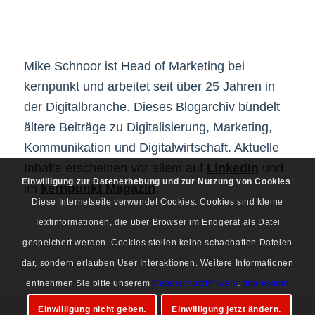
Mike Schnoor ist Head of Marketing bei
kernpunkt und arbeitet seit über 25 Jahren in
der Digitalbranche. Dieses Blogarchiv bündelt
ältere Beiträge zu Digitalisierung, Marketing,
Kommunikation und Digitalwirtschaft. Aktuelle
Inhalte erscheinen vor allem auf
LinkedIn
und
Einwilligung zur Datenerhebung und zur Nutzung von Cookies
:
im
kernpunkt Magazin
.
Diese Internetseite verwendet Cookies. Cookies sind kleine
Textinformationen, die über Browser im Endgerät als Datei
gespeichert werden. Cookies stellen keine schadhaften Dateien
dar, sondern erlauben User Interaktionen. Weitere Informationen
entnehmen Sie bitte unserem
Datenschutzhinweis
.
Impressum
Einwilligung nicht geben.
Einwilligung jetzt ändern.