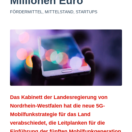
Millionen Euro
FÖRDERMITTEL
,
MITTELSTAND
,
STARTUPS
Das Kabinett der Landesregierung von
Nordrhein-Westfalen hat die neue 5G-
Mobilfunkstrategie für das Land
verabschiedet, die Leitplanken für die
Einführung der fünften Mobilfunkgeneration