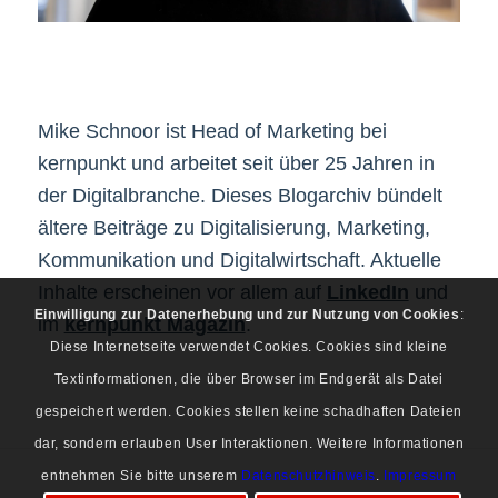
Mike Schnoor ist Head of Marketing bei
kernpunkt und arbeitet seit über 25 Jahren in
der Digitalbranche. Dieses Blogarchiv bündelt
ältere Beiträge zu Digitalisierung, Marketing,
Kommunikation und Digitalwirtschaft. Aktuelle
Inhalte erscheinen vor allem auf
LinkedIn
und
Einwilligung zur Datenerhebung und zur Nutzung von Cookies
:
im
kernpunkt Magazin
.
Diese Internetseite verwendet Cookies. Cookies sind kleine
Textinformationen, die über Browser im Endgerät als Datei
gespeichert werden. Cookies stellen keine schadhaften Dateien
dar, sondern erlauben User Interaktionen. Weitere Informationen
entnehmen Sie bitte unserem
Datenschutzhinweis
.
Impressum