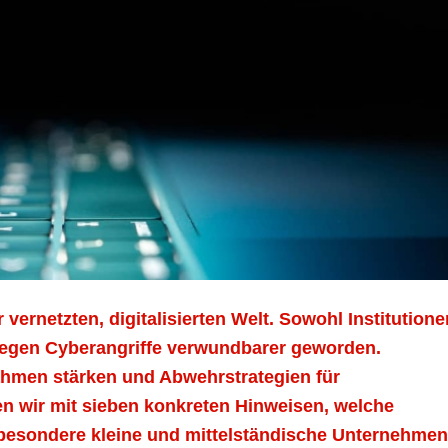
 vernetzten, digitalisierten Welt. Sowohl Institutione
gegen Cyberangriffe verwundbarer geworden.
ahmen stärken und Abwehrstrategien für
en wir mit sieben konkreten Hinweisen, welche
esondere kleine und mittelständische Unternehmen