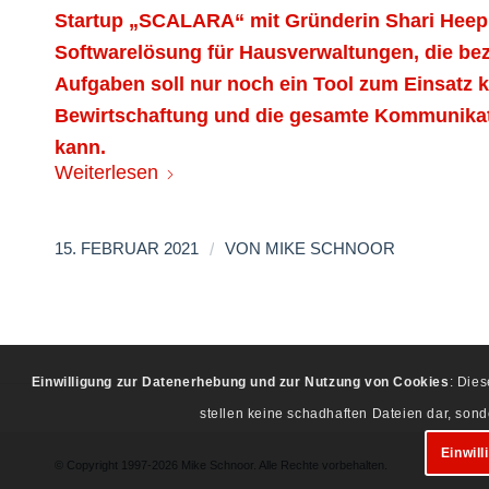
Startup „SCALARA“ mit Gründerin Shari Heep 
Softwarelösung für Hausverwaltungen, die beza
Aufgaben soll nur noch ein Tool zum Einsatz 
Bewirtschaftung und die gesamte Kommunikat
kann.
Weiterlesen
/
15. FEBRUAR 2021
VON
MIKE SCHNOOR
Einwilligung zur Datenerhebung und zur Nutzung von Cookies
: Die
stellen keine schadhaften Dateien dar, son
Einwill
© Copyright 1997-2026 Mike Schnoor. Alle Rechte vorbehalten.