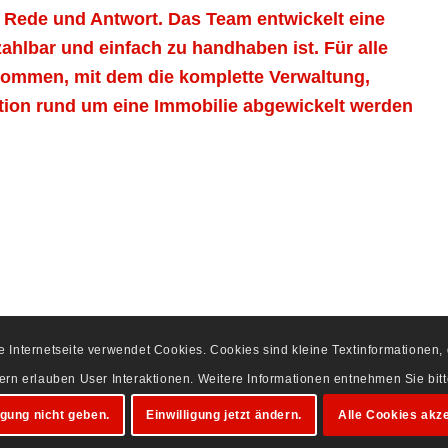
Rede und Antwort. Das Team entwickelt eine
hlbar und einfach zu handhaben ist. Für alle
kommen, mit dem die komplette Verwaltung,
ion rund um eine Immobilie abgewickelt werden
se Internetseite verwendet Cookies. Cookies sind kleine Textinformationen
dern erlauben User Interaktionen. Weitere Informationen entnehmen Sie bi
igung nicht geben.
Einwilligung jetzt ändern.
Alle Cookies akze