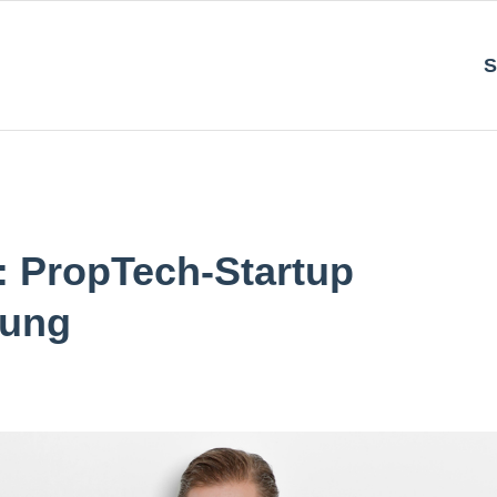
S
: PropTech-Startup
tung