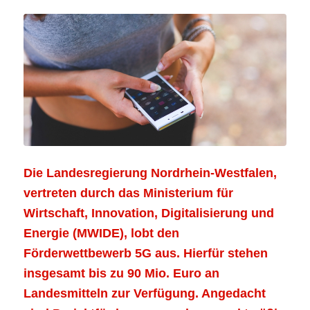
Die Landesregierung Nordrhein-Westfalen,
vertreten durch das Ministerium für
Wirtschaft, Innovation, Digitalisierung und
Energie (MWIDE), lobt den
Förderwettbewerb 5G
aus. Hierfür stehen
insgesamt bis zu 90 Mio. Euro an
Landesmitteln zur Verfügung. Angedacht