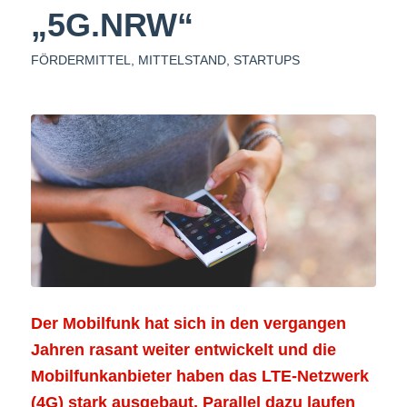
„5G.NRW“
FÖRDERMITTEL
,
MITTELSTAND
,
STARTUPS
Der Mobilfunk hat sich in den vergangen
Jahren rasant weiter entwickelt und die
Mobilfunkanbieter haben das LTE-Netzwerk
(4G) stark ausgebaut. Parallel dazu laufen