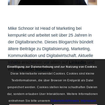
Mike Schnoor ist Head of Marketing bei
kernpunkt und arbeitet seit über 25 Jahren in
der Digitalbranche. Dieses Blogarchiv bündelt
ältere Beiträge zu Digitalisierung, Marketing,
Kommunikation und Digitalwirtschaft. Aktuelle
Inhalte erscheinen vor allem auf
LinkedIn
und
Einwilligung zur Datenerhebung und zur Nutzung von Cookies
:
im
kernpunkt Magazin
.
Diese Internetseite verwendet Cookies. Cookies sind kleine
Textinformationen, die über Browser im Endgerät als Datei
gespeichert werden. Cookies stellen keine schadhaften Dateien
dar, sondern erlauben User Interaktionen. Weitere Informationen
entnehmen Sie bitte unserem
Datenschutzhinweis
.
Impressum