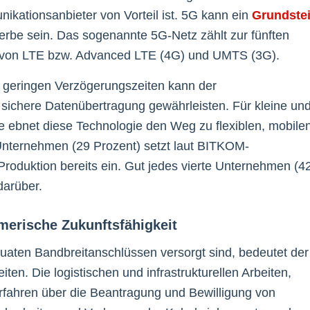
ikationsanbieter von Vorteil ist. 5G kann ein
Grundste
be sein. Das sogenannte 5G-Netz zählt zur fünften
er von LTE bzw. Advanced LTE (4G) und UMTS (3G).
 geringen Verzögerungszeiten kann der
 sichere Datenübertragung gewährleisten. Für kleine un
 ebnet diese Technologie den Weg zu flexiblen, mobile
r Unternehmen (29 Prozent) setzt laut BITKOM-
roduktion bereits ein. Gut jedes vierte Unternehmen (4
darüber.
merische Zukunftsfähigkeit
quaten Bandbreitanschlüssen versorgt sind, bedeutet der
en. Die logistischen und infrastrukturellen Arbeiten,
ahren über die Beantragung und Bewilligung von