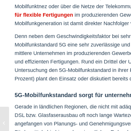
Mobilfunktnez oder über die Netze der Telekommun
für flexible Fertigungen
im produzierenden Gewer
Mobilfunkgeneration ist damit direkter Nachfolg
Denn neben dem Geschwindigkeitsfaktor bei sehr
Mobilfunkstandard 5G eine sehr zuverlässige und
mittlere Unternehmen im produzierenden Gewerbe
und effizienten Fertigungen. Rund ein Drittel de
Untersuchung den 5G-Mobilfunkstandard in ihrer P
Prozent) plant den Einsatz oder diskutiert bereits 
5G-Mobilfunkstandard sorgt für unterneh
Gerade in ländlichen Regionen, die nicht mit adä
Digitale
DSL bzw. Glasfaserausbau oft noch lange Wartezeit
Geschäftsmodelle
angefangen von Planungs- und Genehmigungsverf
werden zum neuen