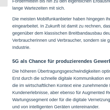
Fördermitteln bis hin zu den eigentlichen Erdau
Standard
lange Wartezeiten mit sich.
Die meisten Mobilfunkanbieter haben hingegen ih
eingearbeitet. In Zukunft ist damit zu rechnen, 
gegenüber dem klassischen Breitbandausbau deutli
Verbraucherinnen und Verbraucher, sondern sie gi
Industrie.
5G als Chance für produzierendes Gewerb
Die höheren Übertragungsgeschwindigkeiten optimi
Erst durch die schnelle digitale Kommunikation e
die im wirtschaftlichen Kontext eine zunehmende
Kundenerlebnisse, aber ebenso für Augmented Re
Wartungssegment oder für die digitale Vernetzun
und von intelligenten Geräten untereinander.