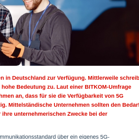
n in Deutschland zur Verfügung. Mittlerweile schreib
e hohe Bedeutung zu. Laut einer BITKOM-Umfrage
men an, dass für sie die Verfügbarkeit von 5G
htig. Mittelständische Unternehmen sollten den Bedar
r ihre unternehmerischen Zwecke bei der
 Kommunikationsstandard über ein eigenes 5G-