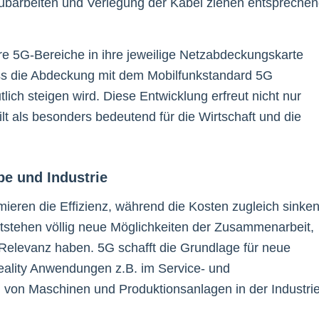
shubarbeiten und Verlegung der Kabel ziehen entspreche
re 5G-Bereiche in ihre jeweilige Netzabdeckungskarte
dass die Abdeckung mit dem Mobilfunkstandard 5G
ch steigen wird. Diese Entwicklung erfreut nicht nur
lt als besonders bedeutend für die Wirtschaft und die
e und Industrie
eren die Effizienz, während die Kosten zugleich sinken
ntstehen völlig neue Möglichkeiten der Zusammenarbeit,
 Relevanz haben. 5G schafft die Grundlage für neue
ality Anwendungen z.B. im Service- und
g von Maschinen und Produktionsanlagen in der Industri