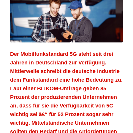
Der Mobilfunkstandard 5G steht seit drei
Jahren in Deutschland zur Verfügung.
Mittlerweile schreibt die deutsche Industrie
dem Funkstandard eine hohe Bedeutung zu.
Laut einer BITKOM-Umfrage geben 85
Prozent der produzierenden Unternehmen
an, dass für sie die Verfügbarkeit von 5G
wichtig sei â€“ für 52 Prozent sogar sehr
wichtig. Mittelständische Unternehmen
sollten den Bedarf und die Anforderungen