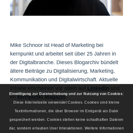
Mike Schnoor ist Head of Marketing bei
kernpunkt und arbeitet seit über 25 Jahren in
der Digitalbranche. Dieses Blogarchiv bündelt
ältere Beiträge zu Digitalisierung, Marketing,
Kommunikation und Digitalwirtschaft. Aktuelle
Inhalte erscheinen vor allem auf
LinkedIn
und
Einwilligung zur Datenerhebung und zur Nutzung von Cookies
:
im
kernpunkt Magazin
.
Diese Internetseite verwendet Cookies. Cookies sind kleine
Textinformationen, die über Browser im Endgerät als Datei
gespeichert werden. Cookies stellen keine schadhaften Dateien
dar, sondern erlauben User Interaktionen. Weitere Informationen