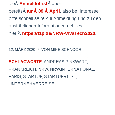
dieÂ
Anmeldefrist
Â aber
bereitsÂ
amÂ 09.Â April
, also bei Interesse
bitte schnell sein! Zur Anmeldung und zu den
ausführlichen Informationen geht es
hier:Â
https://t1p.de/NRW-VivaTech2020
.
/
12. MÄRZ 2020
VON
MIKE SCHNOOR
SCHLAGWORTE:
ANDREAS PINKWART
,
FRANKREICH
,
NRW
,
NRW.INTERNATIONAL
,
PARIS
,
STARTUP
,
STARTUPREISE
,
UNTERNEHMERREISE