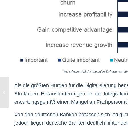
Wie relevant sind die folgenden Zielsetzungen f
Als die größten Hürden für die Digitalisierung be
Geiler Content: Was
können Unternehmen
Strukturen, Herausforderungen bei der Integratio
von Foodporn lernen?
erwartungsgemäß einen Mangel an Fachpersonal mi
Von den deutschen Banken befassen sich lediglich
jedoch liegen deutsche Banken deutlich hinter dem