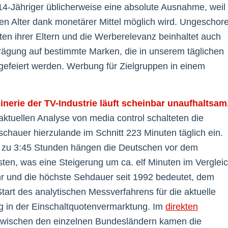
r 14-Jähriger üblicherweise eine absolute Ausnahme, weil
en Alter dank monetärer Mittel möglich wird. Ungeschor
ten ihrer Eltern und die Werberelevanz beinhaltet auch
Prägung auf bestimmte Marken, die in unserem täglichen
efeiert werden. Werbung für Zielgruppen in einem
nerie der TV-Industrie läuft scheinbar unaufhaltsam
aktuellen Analyse von media control schalteten die
chauer hierzulande im Schnitt 223 Minuten täglich ein.
s zu 3:45 Stunden hängen die Deutschen vor dem
ten, was eine Steigerung um ca. elf Minuten im Verglei
r und die höchste Sehdauer seit 1992 bedeutet, dem
 Start des analytischen Messverfahrens für die aktuelle
 in der Einschaltquotenvermarktung. Im
direkten
wischen den einzelnen Bundesländern kamen die