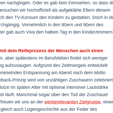
gen nachgingen. Oder es gab kein Fernsehen, so dass d
suchen wir hochoffiziell als aufgeklärte Eltern diesem
ich den TV-Konsum den Kindern zu gestatten. Doch in d
urchgängig. Vornehmlich in den 80ern und 90ern des
ter gab auch Viva den halben Tag in den Kinderzimmern
rs mit dem Reifeprozess der Menschen auch einen
m, aber spätestens im Berufsleben findet sich weniger
ang aufzusaugen. Aufgrund des Zeitmangels entwickelt
 berieselnden Entspannung am Abend nach dem Motto
back-Prinzip wird von unzähligen Zuschauern zelebriert
otze im späten Alter mit optional intensiver Lautstärke
eb läuft. Manchmal sogar über den Tod der Zuschauer
rfreuen wir uns an der
werberelevanten Zielgruppe
, eine
gleich auch Lügengeschichte aus der Feder des