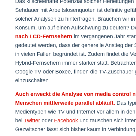
Das klischeehafte Potenzial solcher Herleitungen
Sehdauer mit Arbeitslosenquoten ist definitiv gefäh
solcher Analysen zu hinterfragen. Brauchen wir in
Konsum, um auf einen Aufschwung zu deuten? D
nach LCD-Fernsehern
im vergangenen Jahr stark
gedeutet werden, dass der generelle Anstieg der 
in vielen Fällen begründet ist. Zudem findet die 
Hybrid-Fernsehern immer stärker statt. Betrachten
Google TV oder Boxee, finden die TV-Zuschauer 
einzuschalten.
Auch erweckt die Analyse von media control n
Menschen mittlerweile parallel abläuft.
Das typi
Medientypen wie TV und Internet vor allem in den 
bei
Twitter
oder
Facebook
und tauschen sich inte
Gezwitscher lässt sich bisher kaum in Verbindung