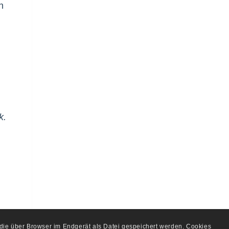
n
n
k.
, die über Browser im Endgerät als Datei gespeichert werden. Cookies