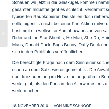
Schauen wir jetzt in die Glaskugel, kommen näm
gesamten Industrie geht es schlecht. Verdammt sc
typisierten Raubkopierer. Die stellen doch reihe
sollte eigentlich nicht bei einer Fan-Aktion mitv
bestimmt ein weltweiter Abmahnwahnsinn von sämt
The World After Advertising
Rider and the Star Sheriffs, He-Man, She-Ra, Hei
Maus, Donald Duck, Bugs Bunny, Daffy Duck und w
sich in den Profilfotos veröffentlichen.
Die berechtigte Frage nach dem Sinn einer solch
schon an dem Satz, wie es gemeint ist. Die Anwäl
über kurz oder lang im Netz eine ungerühmte Be
weiter gibt, als den Fans in den Allerwertesten zu 
weitermachen.
/
18. NOVEMBER 2010
VON
MIKE SCHNOOR