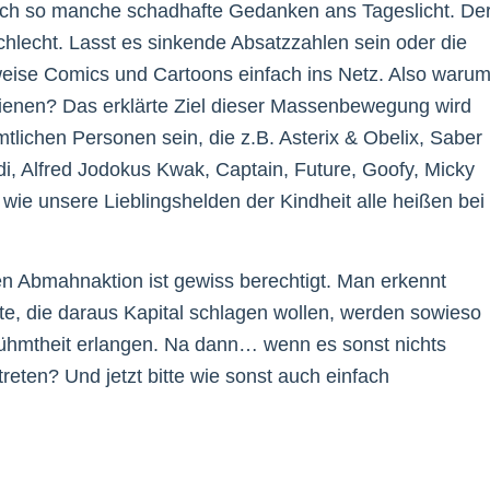
lich so manche schadhafte Gedanken ans Tageslicht. De
hlecht. Lasst es sinkende Absatzzahlen sein oder die
nweise Comics und Cartoons einfach ins Netz. Also waru
erdienen? Das erklärte Ziel dieser Massenbewegung wird
lichen Personen sein, die z.B. Asterix & Obelix, Saber
di, Alfred Jodokus Kwak, Captain, Future, Goofy, Micky
ie unsere Lieblingshelden der Kindheit alle heißen bei
en Abmahnaktion ist gewiss berechtigt. Man erkennt
te, die daraus Kapital schlagen wollen, werden sowieso
rühmtheit erlangen. Na dann… wenn es sonst nichts
treten? Und jetzt bitte wie sonst auch einfach