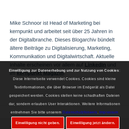
Mike Schnoor ist Head of Marketing bei
kernpunkt und arbeitet seit über 25 Jahren in
der Digitalbranche. Dieses Blogarchiv bündelt
ältere Beiträge zu Digitalisierung, Marketing,
Kommunikation und Digitalwirtschaft. Aktuelle
Inhalte erscheinen vor allem auf
LinkedIn
und
Einwilligung zur Datenerhebung und zur Nutzung von Cookies
:
im
kernpunkt Magazin
.
Diese Internetseite verwendet Cookies. Cookies sind kleine
Textinformationen, die über Browser im Endgerät als Datei
gespeichert werden. Cookies stellen keine schadhaften Dateien
dar, sondern erlauben User Interaktionen. Weitere Informationen
entnehmen Sie bitte unserem
Datenschutzhinweis
.
Impressum
Einwilligung nicht geben.
Einwilligung jetzt ändern.
© Copyright 1997-2026 Mike Schnoor. Alle Rechte vorbehalten.