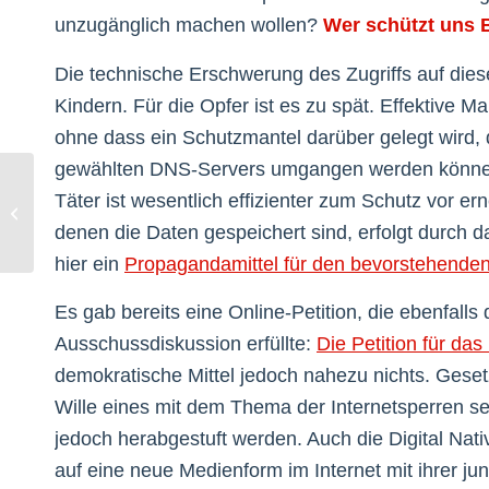
unzugänglich machen wollen?
Wer schützt uns B
Die technische Erschwerung des Zugriffs auf dies
Kindern. Für die Opfer ist es zu spät. Effektive
ohne dass ein Schutzmantel darüber gelegt wird,
gewählten DNS-Servers umgangen werden können.
Blinde Wahlpropaganda und
Täter ist wesentlich effizienter zum Schutz vor e
Symbolpolitik von nichtswissenden
denen die Daten gespeichert sind, erfolgt durch d
Politikern!
hier ein
Propagandamittel für den bevorstehende
Es gab bereits eine Online-Petition, die ebenfalls 
Ausschussdiskussion erfüllte:
Die Petition für d
demokratische Mittel jedoch nahezu nichts. Geset
Wille eines mit dem Thema der Internetsperren seh
jedoch herabgestuft werden. Auch die Digital Nativ
auf eine neue Medienform im Internet mit ihrer ju