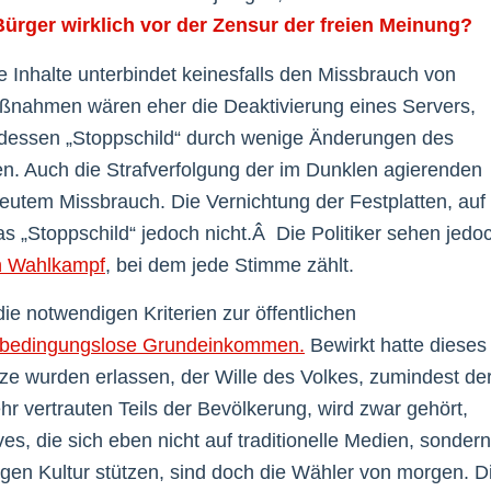
ürger wirklich vor der Zensur der freien Meinung?
e Inhalte unterbindet keinesfalls den Missbrauch von
 Maßnahmen wären eher die Deaktivierung eines Servers,
 dessen „Stoppschild“ durch wenige Änderungen des
 Auch die Strafverfolgung der im Dunklen agierenden
rneutem Missbrauch. Die Vernichtung der Festplatten, auf
as „Stoppschild“ jedoch nicht.Â Die Politiker sehen jedo
n Wahlkampf
, bei dem jede Stimme zählt.
die notwendigen Kriterien zur öffentlichen
as bedingungslose Grundeinkommen.
Bewirkt hatte dieses
ze wurden erlassen, der Wille des Volkes, zumindest de
r vertrauten Teils der Bevölkerung, wird zwar gehört,
es, die sich eben nicht auf traditionelle Medien, sondern
ngen Kultur stützen, sind doch die Wähler von morgen. D