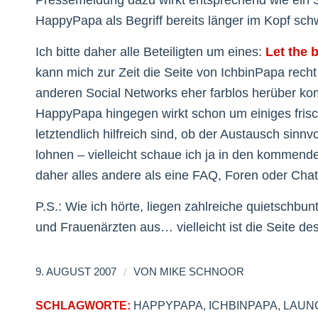
HappyPapa als Begriff bereits länger im Kopf schw
Ich bitte daher alle Beteiligten um eines:
Let the 
kann mich zur Zeit die Seite von IchbinPapa rech
anderen Social Networks eher farblos herüber kom
HappyPapa hingegen wirkt schon um einiges fris
letztendlich hilfreich sind, ob der Austausch sinn
lohnen – vielleicht schaue ich ja in den komme
daher alles andere als eine FAQ, Foren oder Cha
P.S.: Wie ich hörte, liegen zahlreiche quietschbu
und Frauenärzten aus… vielleicht ist die Seite des
/
9. AUGUST 2007
VON
MIKE SCHNOOR
SCHLAGWORTE:
HAPPYPAPA
,
ICHBINPAPA
,
LAUN