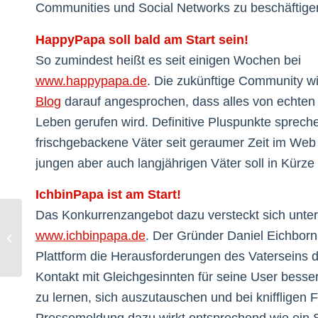
Communities und Social Networks zu beschäftigen
HappyPapa soll bald am Start sein!
So zumindest heißt es seit einigen Wochen bei
www.happypapa.de
. Die zukünftige Community wi
Blog
darauf angesprochen, dass alles von echten 
Leben gerufen wird. Definitive Pluspunkte spreche
frischgebackene Väter seit geraumer Zeit im Web 2
jungen aber auch langjährigen Väter soll in Kürz
IchbinPapa ist am Start!
Das Konkurrenzangebot dazu versteckt sich unter
Offlinespam mit Dildos, Gleitcreme,
www.ichbinpapa.de
. Der Gründer Daniel Eichborn
Kondome, Pornos
Plattform die Herausforderungen des Vaterseins 
Kontakt mit Gleichgesinnten für seine User besse
zu lernen, sich auszutauschen und bei kniffligen 
Pressemeldung dazu wirkt entsprechend wie ein Sc