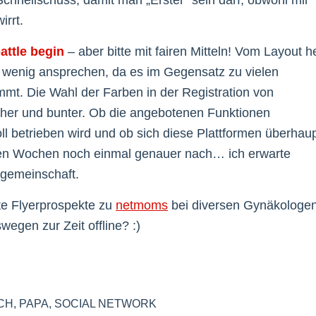
irrt.
battle begin
– aber bitte mit fairen Mitteln! Vom Layout h
t wenig ansprechen, da es im Gegensatz zu vielen
mt. Die Wahl der Farben in der Registration von
cher und bunter. Ob die angebotenen Funktionen
voll betrieben wird und ob sich diese Plattformen überhau
nden Wochen noch einmal genauer nach… ich erwarte
tgemeinschaft.
nte Flyerprospekte zu
netmoms
bei diversen Gynäkologe
wegen zur Zeit offline? :)
CH
,
PAPA
,
SOCIAL NETWORK