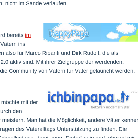
, nicht im Sande verlaufen.
rd bereits
im
Vätern ins
n also für Marco Ripanti und Dirk Rudolf, die als
.0 aktiv sind. Mit ihrer Zielgruppe der werdenden,
e die Community von Vätern für Väter gelauncht werden.
 möchte mit der
durch den
r meistern. Man hat die Möglichkeit, andere Väter kenne
Fragen des Väteralltags Unterstützung zu finden. Die
hnellschuss, damit man „Erster“ sein darf, obwohl mir