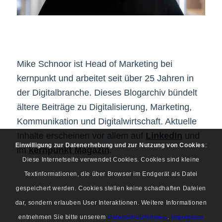
Mike Schnoor ist Head of Marketing bei
kernpunkt und arbeitet seit über 25 Jahren in
der Digitalbranche. Dieses Blogarchiv bündelt
ältere Beiträge zu Digitalisierung, Marketing,
Kommunikation und Digitalwirtschaft. Aktuelle
Inhalte erscheinen vor allem auf
LinkedIn
und
Einwilligung zur Datenerhebung und zur Nutzung von Cookies
:
im
kernpunkt Magazin
.
Diese Internetseite verwendet Cookies. Cookies sind kleine
Textinformationen, die über Browser im Endgerät als Datei
gespeichert werden. Cookies stellen keine schadhaften Dateien
dar, sondern erlauben User Interaktionen. Weitere Informationen
entnehmen Sie bitte unserem
Datenschutzhinweis
.
Impressum