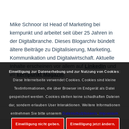
Mike Schnoor ist Head of Marketing bei
kernpunkt und arbeitet seit über 25 Jahren in
der Digitalbranche. Dieses Blogarchiv bündelt
ältere Beiträge zu Digitalisierung, Marketing,
Kommunikation und Digitalwirtschaft. Aktuelle
Inhalte erscheinen vor allem auf
LinkedIn
und
Einwilligung zur Datenerhebung und zur Nutzung von Cookies
:
im
kernpunkt Magazin
.
Diese Internetseite verwendet Cookies. Cookies sind kleine
Textinformationen, die über Browser im Endgerät als Datei
gespeichert werden. Cookies stellen keine schadhaften Dateien
dar, sondern erlauben User Interaktionen. Weitere Informationen
entnehmen Sie bitte unserem
Datenschutzhinweis
.
Impressum
Einwilligung nicht geben.
Einwilligung jetzt ändern.
© Copyright 1997-2026 Mike Schnoor. Alle Rechte vorbehalten.