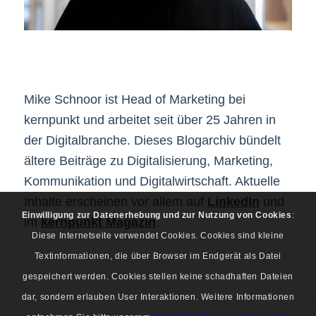
Mike Schnoor ist Head of Marketing bei
kernpunkt und arbeitet seit über 25 Jahren in
der Digitalbranche. Dieses Blogarchiv bündelt
ältere Beiträge zu Digitalisierung, Marketing,
Kommunikation und Digitalwirtschaft. Aktuelle
Inhalte erscheinen vor allem auf
LinkedIn
und
Einwilligung zur Datenerhebung und zur Nutzung von Cookies
:
im
kernpunkt Magazin
.
Diese Internetseite verwendet Cookies. Cookies sind kleine
Textinformationen, die über Browser im Endgerät als Datei
gespeichert werden. Cookies stellen keine schadhaften Dateien
dar, sondern erlauben User Interaktionen. Weitere Informationen